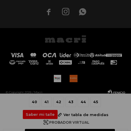



© Copyright 2026 / Macri
40
41
42
43
44
45
Saber mi talle
Ver tabla de medidas
PROBADOR VIRTUAL