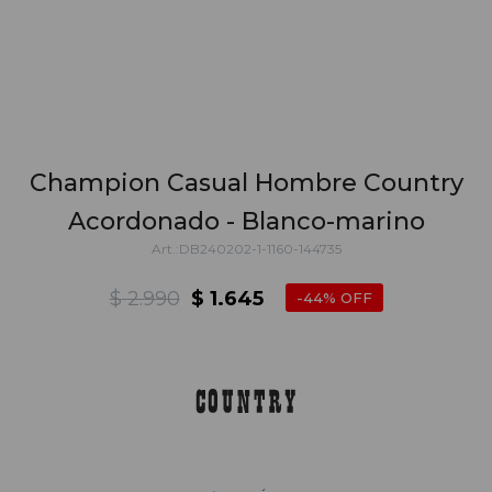
Champion Casual Hombre Country
Acordonado - Blanco-marino
DB240202-1-1160-144735
$
2.990
$
1.645
44