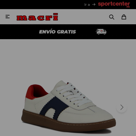
Ir a
