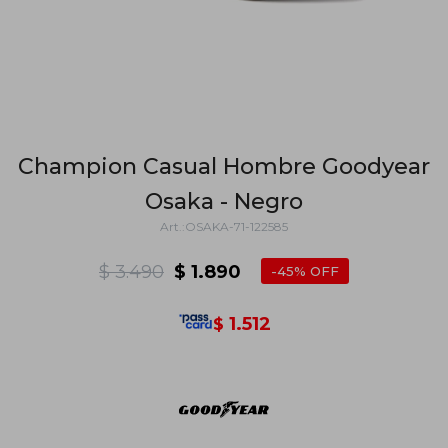
Champion Casual Hombre Goodyear
Osaka - Negro
OSAKA-71-122585
$
3.490
$
1.890
45
1.512
$