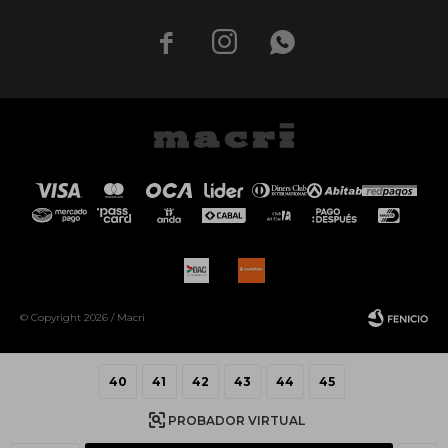



© Copyright 2026 / Macri
40
41
42
43
44
45
PROBADOR VIRTUAL