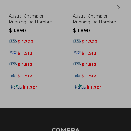
Austral Champion
Austral Champion
Running De Hombre
Running De Hombre
Barcelona -
Barcelona -
$
1.890
$
1.890
Negro/blanco - Negro-
Marino/blanco - Marino-
blanco
blanco
1.323
1.323
$
$
1.512
1.512
$
$
1.512
1.512
$
$
1.512
1.512
$
$
1.701
1.701
$
$
COMPRA