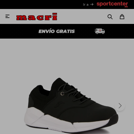
Ir a
