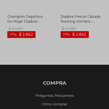
Champion Deportivo
Diadora Freeze Calzado
De Mujer Diadora
Running Hombre -
Proton - Blanco-
Grey/yellow - Gris-
$
3.490
$
3.490
multicolor
amarillo
$
2.862
$
2.862
17
17
COMPRA
Preguntas frecuentes
Cómo comprar