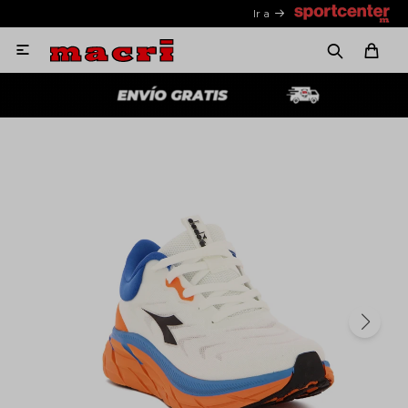
Ir a
