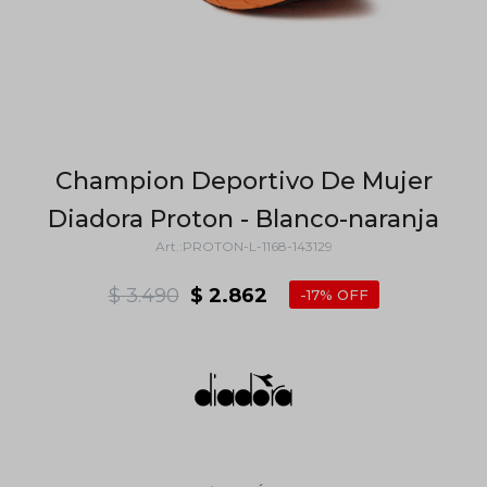
Champion Deportivo De Mujer
Diadora Proton - Blanco-naranja
PROTON-L-1168-143129
$
3.490
$
2.862
17