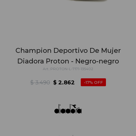
Champion Deportivo De Mujer
Diadora Proton - Negro-negro
PROTON-L-7171-135402
$
3.490
$
2.862
17