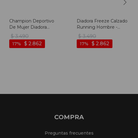
Champion Deportivo
Diadora Freeze Calzado
De Mujer Diadora
Running Hombre -
Proton - Blanco-
Grey/yellow - Gris-
$
3.490
$
3.490
multicolor
amarillo
$
2.862
$
2.862
17
17
COMPRA
Preguntas frecuentes