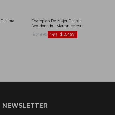
 Diadora
Champion De Mujer Dakota
Acordonado - Marron-celeste
$
2.890
$
2.457
14
NEWSLETTER