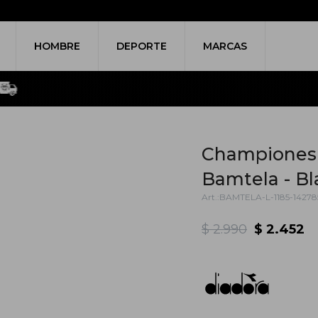
HOMBRE
DEPORTE
MARCAS
Championes 
Bamtela - Bl
BAMTELA-L-1185-14278
$
2.990
$
2.452