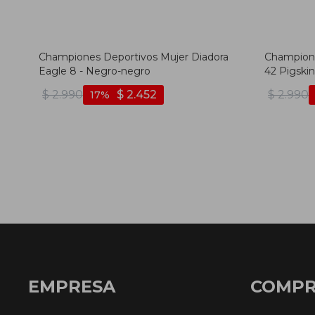
Championes Deportivos Mujer Diadora
Champione
Eagle 8 - Negro-negro
42 Pigski
$
2.990
$
2.452
$
2.990
17
EMPRESA
COMP