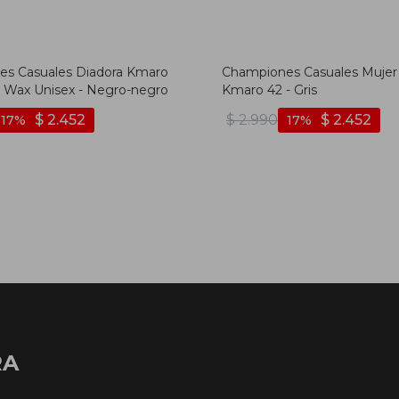
s Casuales Diadora Kmaro
Championes Casuales Mujer
n Wax Unisex - Negro-negro
Kmaro 42 - Gris
$
2.452
$
2.990
$
2.452
17
17
RA