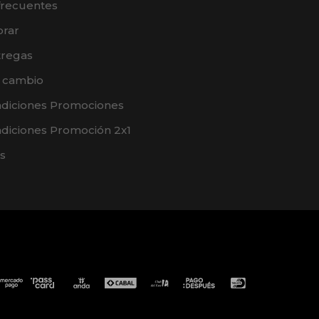
frecuentes
rar
tregas
e cambio
ndiciones Promociones
diciones Promoción 2x1
s