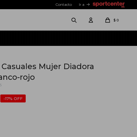
Contacto
Ir a
$
0
Casuales Mujer Diadora
anco-rojo
5
17