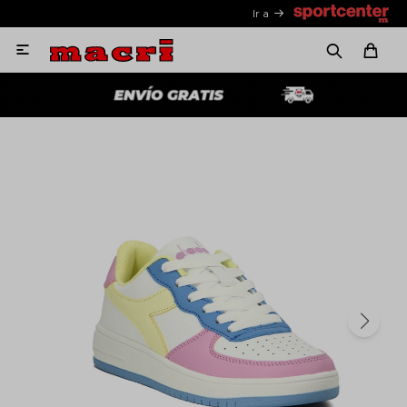
Ir a
