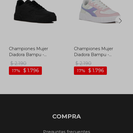
Championes Mujer
Championes Mujer
Diadora Bampu -
Diadora Bampu -
Negro-negro
Blanco-rosado
$
2.190
$
2.190
$
1.796
$
1.796
17
17
COMPRA
Preguntas frecuentes