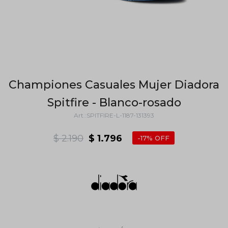
Championes Casuales Mujer Diadora
Spitfire - Blanco-rosado
SPITFIRE-L-1187-131393
$
2.190
$
1.796
17