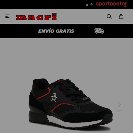
Ir a
