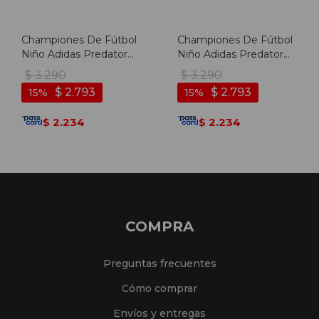
Championes De Fútbol
Championes De Fútbol
Niño Adidas Predator
Niño Adidas Predator
Club Fg/mg - Blanco-
Club Tf - Blanco-rosado
$
3.290
$
3.290
rosado
$
2.793
$
2.793
15
15
2.234
2.234
$
$
COMPRA
Preguntas frecuentes
Cómo comprar
Envíos y entregas