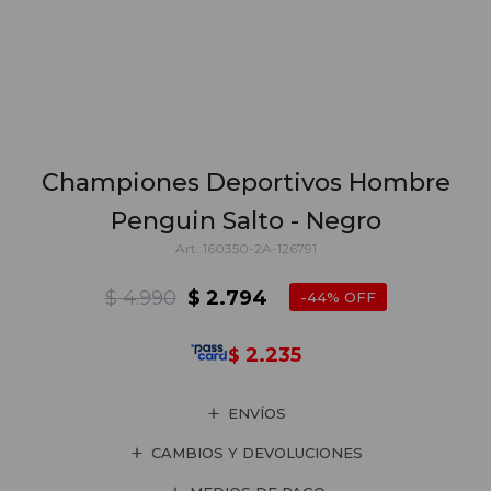
Championes Deportivos Hombre
Penguin Salto - Negro
160350-2A-126791
$
4.990
$
2.794
44
2.235
$
ENVÍOS
CAMBIOS Y DEVOLUCIONES