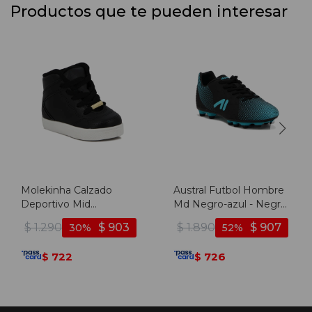
Productos que te pueden interesar
Molekinha Calzado
Austral Futbol Hombre
Deportivo Mid
Md Negro-azul - Negro-
Acordonado - Negro
azul
$
1.290
$
903
$
1.890
$
907
30
52
722
726
$
$