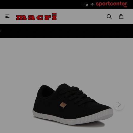
Ir a
