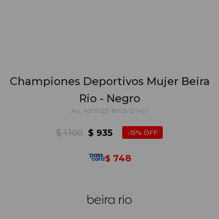
Championes Deportivos Mujer Beira
Rio - Negro
4205.123-18923-127401
$
1.100
$
935
15
748
$