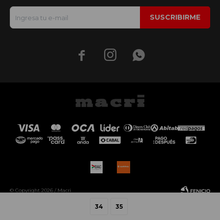
SUSCRIBIRME



© Copyright 2026 / Macri
34
35