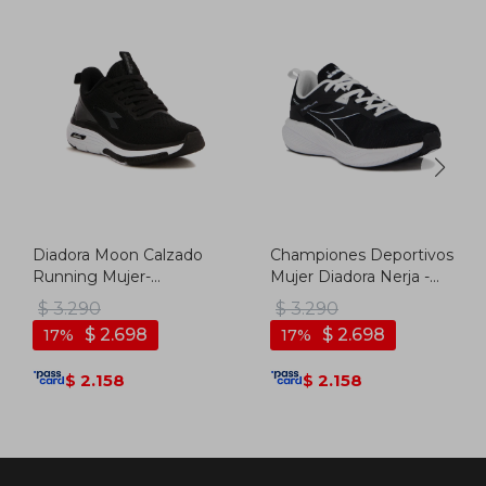
Diadora Moon Calzado
Championes Deportivos
Running Mujer-
Mujer Diadora Nerja -
Negro/blanco - Negro-
Negro-blanco
$
3.290
$
3.290
blanco
$
2.698
$
2.698
17
17
2.158
2.158
$
$