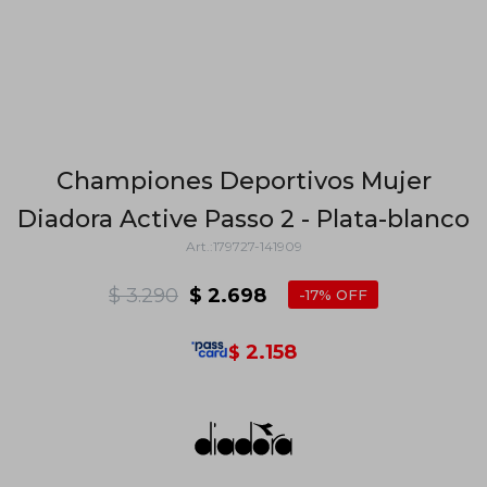
Championes Deportivos Mujer
Diadora Active Passo 2 - Plata-blanco
179727-141909
$
3.290
$
2.698
17
2.158
$