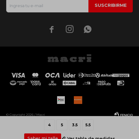
SUSCRIBIRME



© Copyright 2026 / Macri
4
5
3.5
5.5
Saber mi talle
Ver tabla de medidas