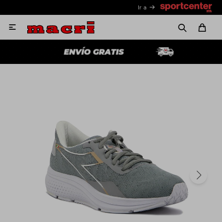
Ir a
