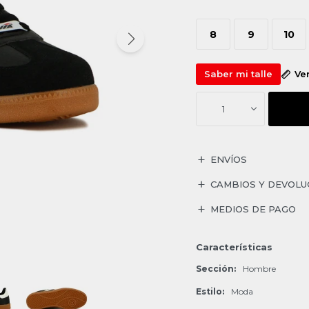
8
9
10
Saber mi talle
Ve
1
ENVÍOS
CAMBIOS Y DEVOLU
MEDIOS DE PAGO
Características
Sección
Hombre
Estilo
Moda