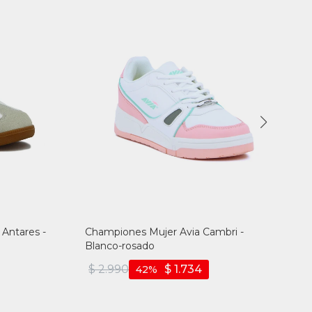
Antares -
Championes Mujer Avia Cambri -
Blanco-rosado
$
2.990
$
1.734
42