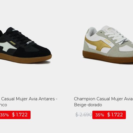
Casual Mujer Avia Antares -
Champion Casual Mujer Avia 
nco
Beige-dorado
$
1.722
$
2.690
$
1.722
35
35