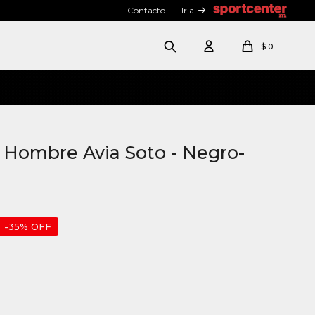
Contacto
Ir a
$
0
Hombre Avia Soto - Negro-
35