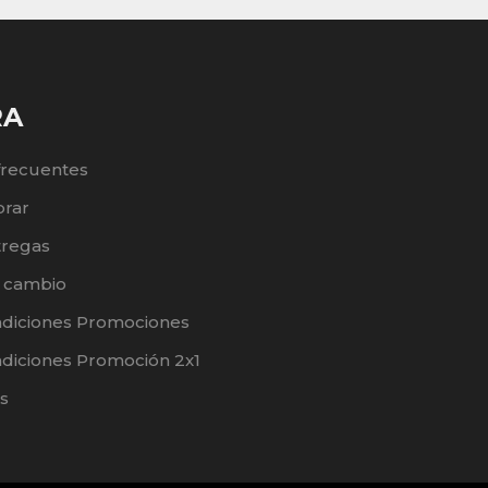
RA
frecuentes
rar
tregas
e cambio
ndiciones Promociones
diciones Promoción 2x1
s