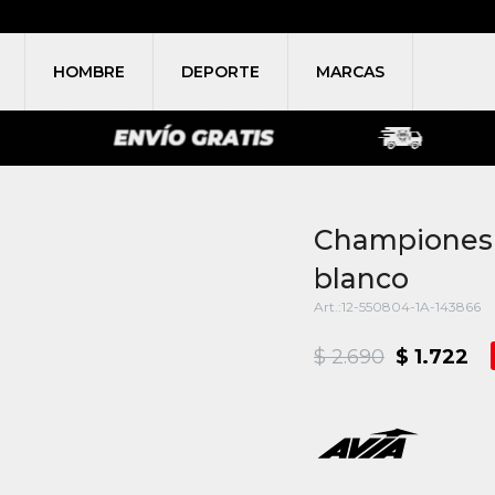
HOMBRE
DEPORTE
MARCAS
Championes 
blanco
12-550804-1A-143866
$
2.690
$
1.722