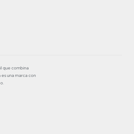
til que combina
ia es una marca con
o.