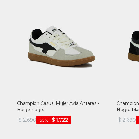
Champion Casual Mujer Avia Antares -
Champion 
Beige-negro
Negro-bla
$
2.690
$
1.722
$
2.690
35