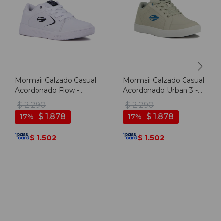
Mormaii Calzado Casual
Mormaii Calzado Casual
Acordonado Flow -
Acordonado Urban 3 -
Blanco - Blanco
Hielo
$
2.290
$
2.290
$
1.878
$
1.878
17
17
1.502
1.502
$
$