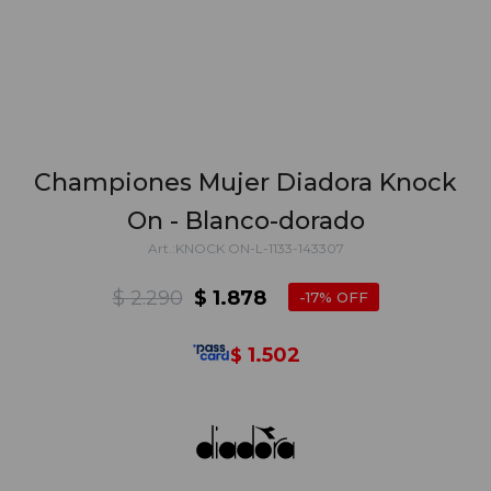
Championes Mujer Diadora Knock
On - Blanco-dorado
KNOCK ON-L-1133-143307
$
2.290
$
1.878
17
1.502
$