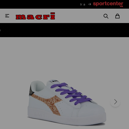
Ir a
