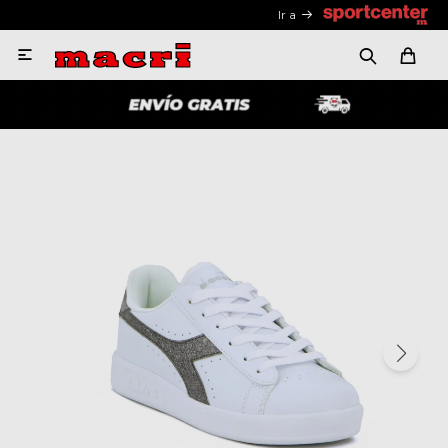
Ir a
