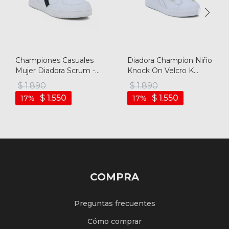
Championes Casuales
Diadora Champion Niño
Mujer Diadora Scrum -
Knock On Velcro K
Blanco-marino
Blanco/blanco - Blanco-
$
1.890
$
1.890
blanco
$
1.550
$
1.550
17
17
COMPRA
Preguntas frecuentes
Cómo comprar