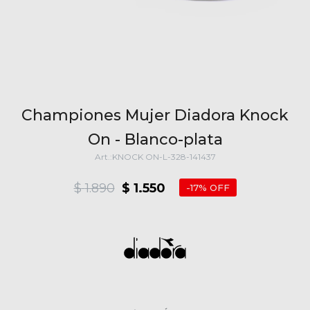
Championes Mujer Diadora Knock
On - Blanco-plata
KNOCK ON-L-328-141437
$
1.890
$
1.550
17