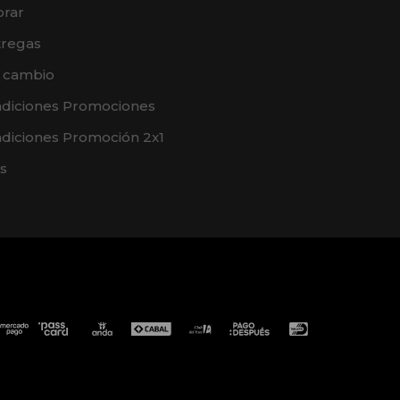
rar
tregas
e cambio
ndiciones Promociones
diciones Promoción 2x1
s