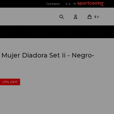
Contacto
Ir a
$
0
ujer Diadora Set Ii - Negro-
17