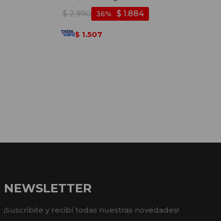
$
2.990
$
1.884
36
1.507
$
NEWSLETTER
¡Suscribite y recibí todas nuestras novedades!