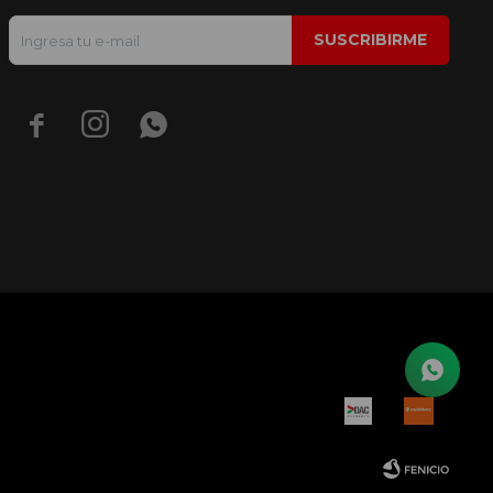
SUSCRIBIRME


