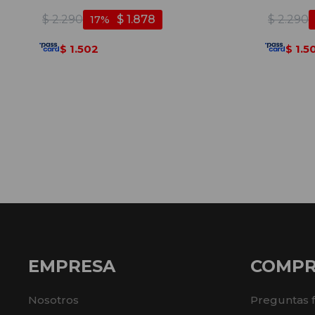
$
2.290
$
1.878
$
2.290
17
1.502
1.5
$
$
EMPRESA
COMP
Nosotros
Preguntas 