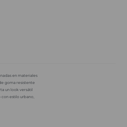
nadas en materiales
a de goma resistente
a un look versátil
 con estilo urbano,