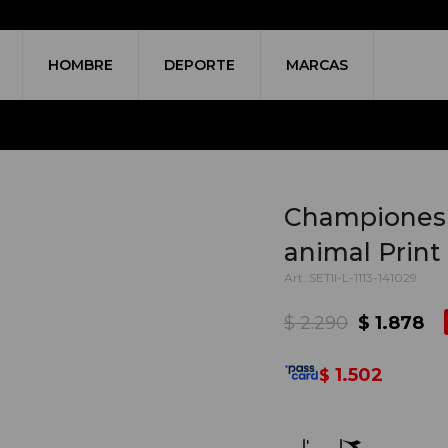
HOMBRE
DEPORTE
MARCAS
Championes M
animal Print
SETII-L-1113-141029
$
2.290
$
1.878
1.502
$