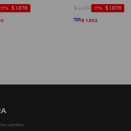
$
1.878
$
2.290
$
1.878
17
17
02
1.502
$
RA
frecuentes