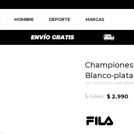
HOMBRE
DEPORTE
MARCAS
Championes M
Blanco-plata
F01L00207-4559-153741
$
3.590
$
2.990