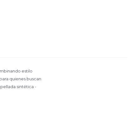
ombinando estilo
l para quienes buscan
pellada sintética -