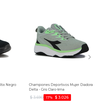
ltix Negro
Championes Deportivos Mujer Diadora
Delta - Gris Claro-lima
$
3.690
$
3.026
17