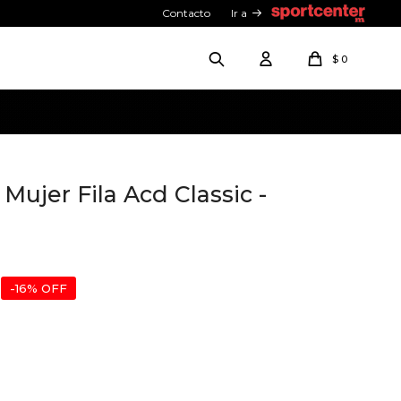
Contacto
Ir a
$
0
ujer Fila Acd Classic -
16