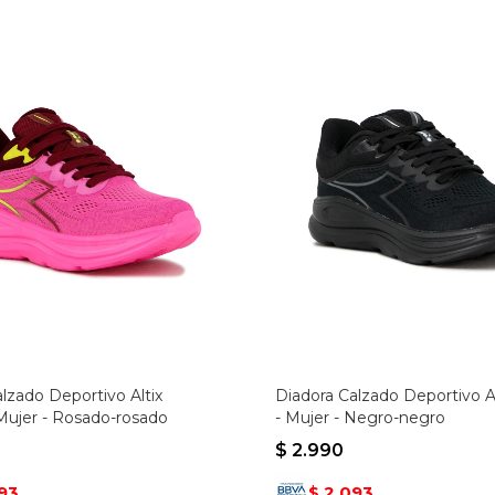
lzado Deportivo Altix
Diadora Calzado Deportivo A
Mujer - Rosado-rosado
- Mujer - Negro-negro
$
2.990
93
2.093
$