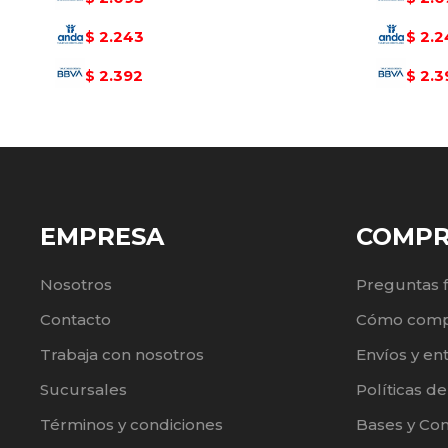
2.243
2.2
$
$
2.392
2.3
$
$
EMPRESA
COMP
Nosotros
Preguntas 
Contacto
Cómo comp
Trabaja con nosotros
Envíos y en
Sucursales
Políticas d
Términos y condiciones
Bases y Co