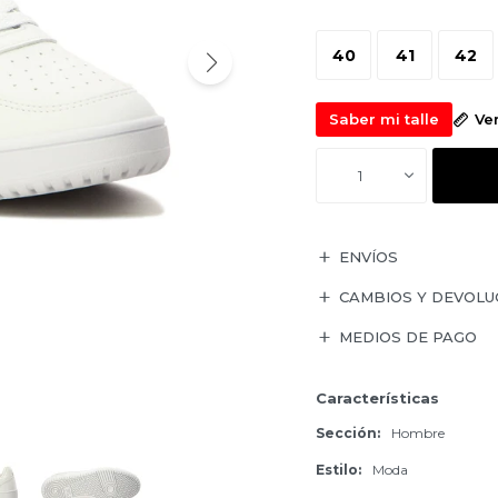
40
41
42
Saber mi talle
Ve
1
ENVÍOS
CAMBIOS Y DEVOLU
MEDIOS DE PAGO
Características
Sección
Hombre
Estilo
Moda