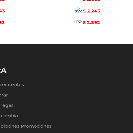
43
2.243
$
92
2.392
$
RA
frecuentes
rar
tregas
e cambio
ndiciones Promociones