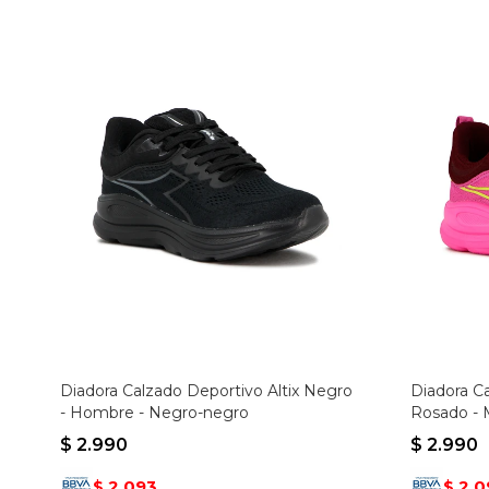
Diadora Calzado Deportivo Altix Negro
Diadora Ca
- Hombre - Negro-negro
Rosado - 
$
2.990
$
2.990
2.093
2.0
$
$