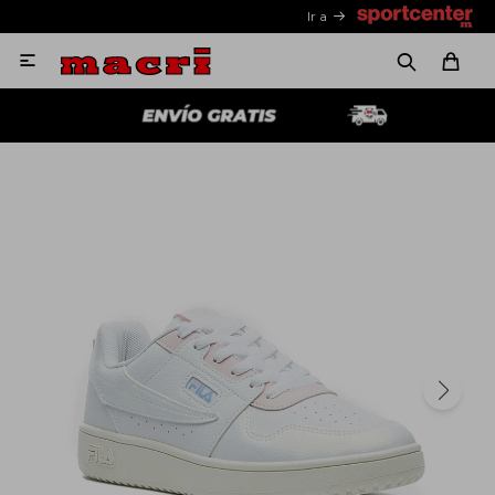
Ir a
