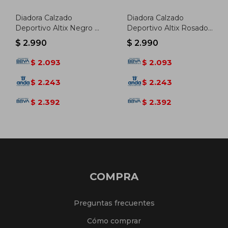
Diadora Calzado
Diadora Calzado
Deportivo Altix Negro -
Deportivo Altix Rosado -
Hombre - Negro-negro
Mujer - Rosado-rosado
$
2.990
$
2.990
2.093
2.093
$
$
2.243
2.243
$
$
2.392
2.392
$
$
COMPRA
Preguntas frecuentes
Cómo comprar