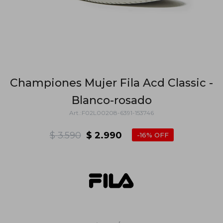
Championes Mujer Fila Acd Classic -
Blanco-rosado
F02L00208-6391-153746
$
3.590
$
2.990
16