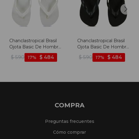
Chanclastropical Brasil
Chanclastropical Brasil
Ojota Basic De Hombre
Ojota Basic De Hombre
- Blanco - Blanco
- Negro - Negro
$
590
$
484
$
590
$
484
17
17
COMPRA
Preguntas frecuentes
Cómo comprar