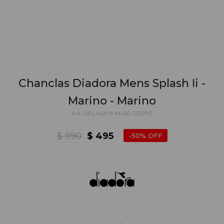
Chanclas Diadora Mens Splash Ii -
Marino - Marino
SPLASH II-M-60-153793
$
990
$
495
50