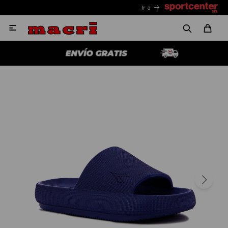
Ir a
