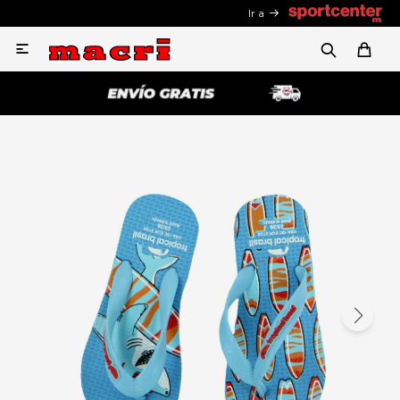
Ir a
