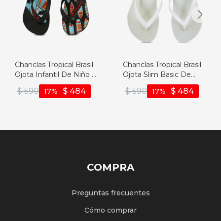
Chanclas Tropical Brasil
Chanclas Tropical Brasil
Ojota Infantil De Niño -
Ojota Slim Basic De
Negro - Negro
Mujer - Blanco - Blanco
$
590
$
484
$
590
$
484
17
17
COMPRA
Preguntas frecuentes
Cómo comprar