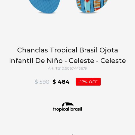
Chanclas Tropical Brasil Ojota
Infantil De Niño - Celeste - Celeste
TB10.5067-143679
$
590
$
484
17