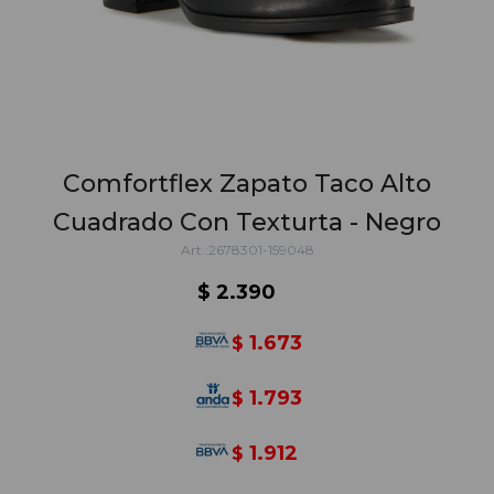
Comfortflex Zapato Taco Alto
Cuadrado Con Texturta - Negro
2678301-159048
$
2.390
1.673
$
1.793
$
1.912
$