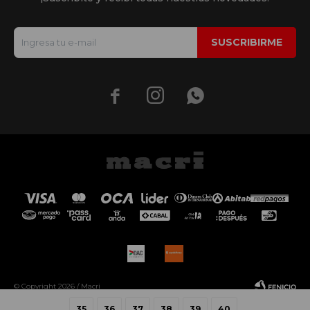
SUSCRIBIRME



© Copyright 2026 / Macri
35
36
37
38
39
40