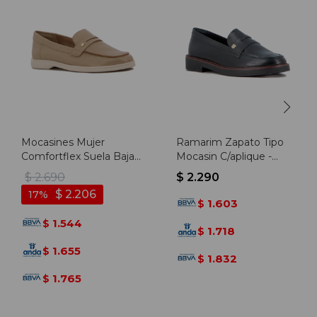
Mocasines Mujer
Ramarim Zapato Tipo
Comfortflex Suela Baja -
Mocasin C/aplique -
Almendra
Negro-negro
$
2.690
$
2.290
$
2.206
17
1.603
$
1.544
$
1.718
$
1.655
$
1.832
$
1.765
$