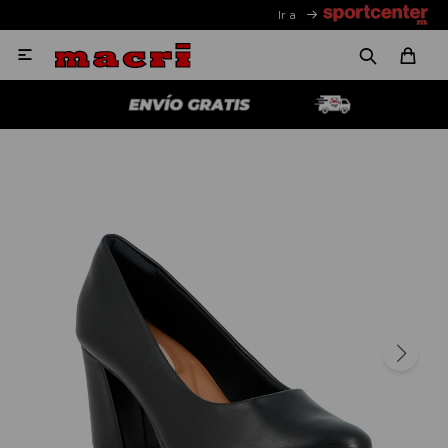
Ir a
