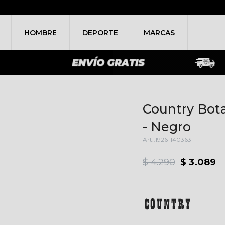
HOMBRE
DEPORTE
MARCAS
Country Bot
- Negro
1926-140363
$
4.290
$
3.089