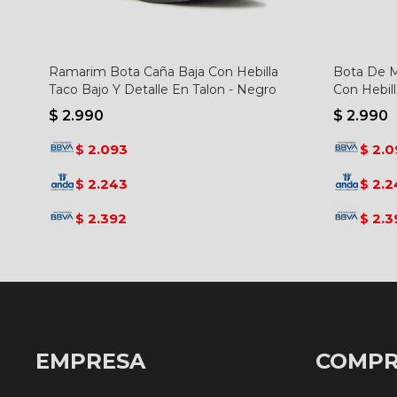
Ramarim Bota Caña Baja Con Hebilla
Bota De M
Taco Bajo Y Detalle En Talon - Negro
Con Hebil
$
2.990
$
2.990
2.093
2.0
$
$
2.243
2.2
$
$
2.392
2.3
$
$
EMPRESA
COMP