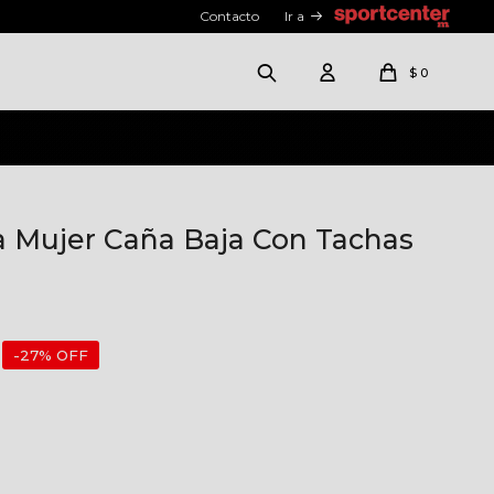
Contacto
Ir a
$
0
a Mujer Caña Baja Con Tachas
27