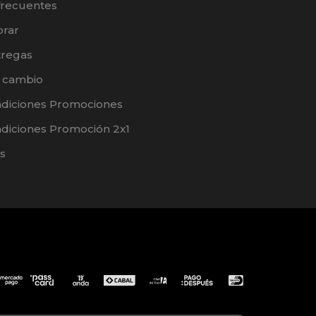
frecuentes
rar
tregas
e cambio
ndiciones Promociones
diciones Promoción 2x1
s