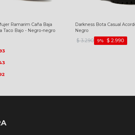
ujer Ramarim Caña Baja
Darkness Bota Casual Acord
la Taco Bajo - Negro-negro
Negro
$
3.290
$
2.990
9
93
43
92
RA