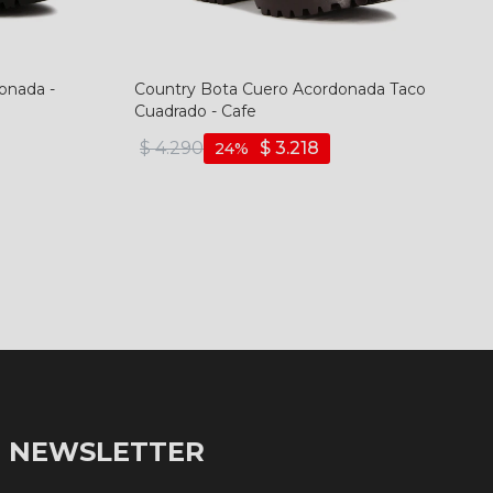
onada -
Country Bota Cuero Acordonada Taco
Cuadrado - Cafe
$
4.290
$
3.218
24
NEWSLETTER