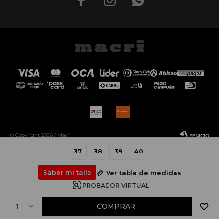



© Copyright 2026 / Macri
37
38
39
40
Saber mi talle
Ver tabla de medidas
PROBADOR VIRTUAL
Fenicio
COMPRAR
1