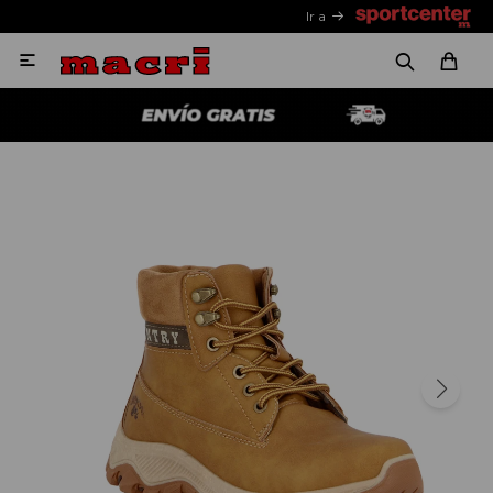
Ir a
