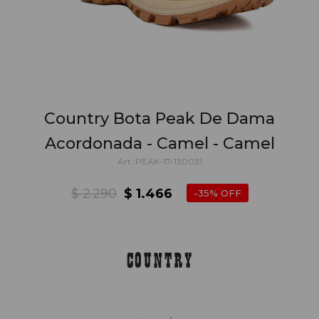
Country Bota Peak De Dama
Acordonada - Camel - Camel
PEAK-17-130031
$
2.290
$
1.466
35