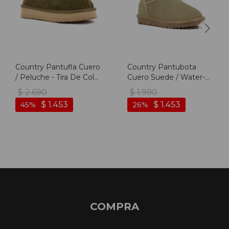
Country Pantufla Cuero
Country Pantubota
/ Peluche - Tira De Color
Cuero Suede / Water-
Fija - Dama - Verde -
resistant – Dama – Kaki
$
2.690
$
1.990
Verde
- Kaki
$
1.453
$
1.453
45
26
COMPRA