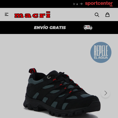
Ir a
