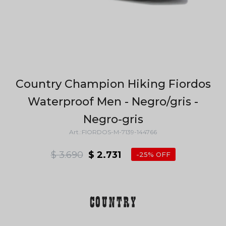
Country Champion Hiking Fiordos
Waterproof Men - Negro/gris -
Negro-gris
FIORDOS-M-7139-144766
$
3.690
$
2.731
25