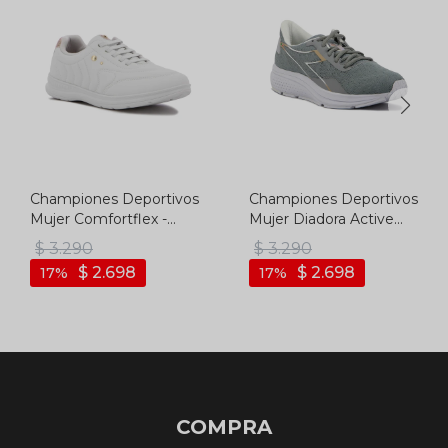
Championes Deportivos
Championes Deportivos
Mujer Comfortflex -
Mujer Diadora Active
Blanco-crema
Passo 2 - Plata-blanco
$
3.290
$
3.290
$
2.698
$
2.698
17
17
COMPRA