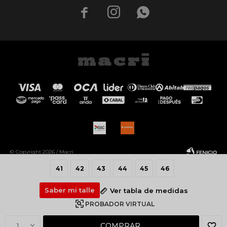



© Copyright 2026 / Macri
41
42
43
44
45
46
Saber mi talle
Ver tabla de medidas
PROBADOR VIRTUAL
Fenicio
COMPRAR
1