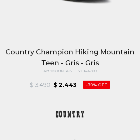
Country Champion Hiking Mountain
Teen - Gris - Gris
MOUNTAIN-T-39-144760
$
3.490
$
2.443
30