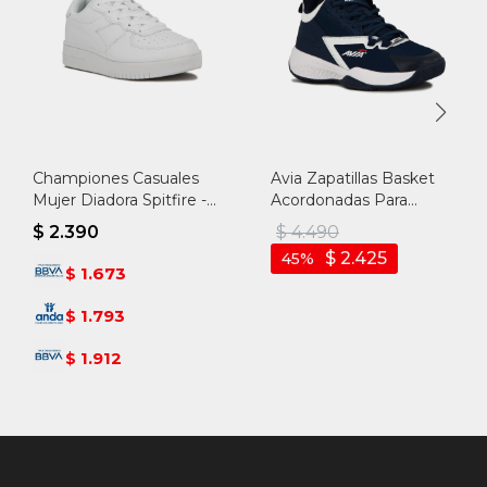
Championes Casuales
Avia Zapatillas Basket
Mujer Diadora Spitfire -
Acordonadas Para
Blanco-blanco
Hombre Acero- Navy -
$
2.390
$
4.490
Marino
$
2.425
45
1.673
$
1.793
$
1.912
$