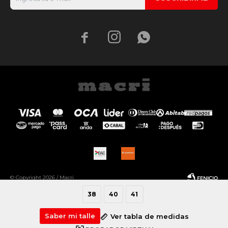



© Copyright 2026 / Macri
38
40
41
Saber mi talle
Ver tabla de medidas