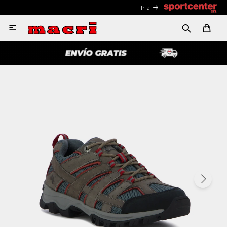
Ir a
