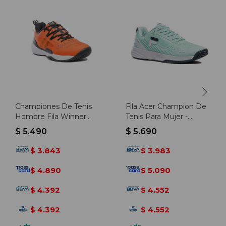
Championes De Tenis
Fila Acer Champion De
Hombre Fila Winner
Tenis Para Mujer -
Clay - Naranja-negro
Aguamarina/blanco -
$
5.490
$
5.690
Aguamarina-blanco
3.843
3.983
$
$
4.890
5.090
$
$
4.392
4.552
$
$
4.392
4.552
$
$