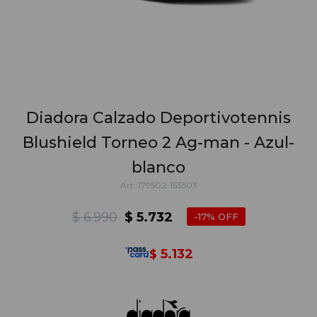
Diadora Calzado Deportivotennis
Blushield Torneo 2 Ag-man - Azul-
blanco
179502-153503
$
6.990
$
5.732
17
5.132
$