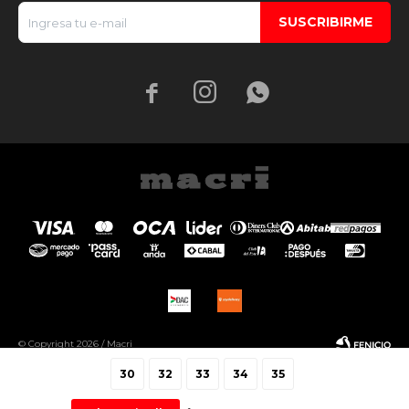
SUSCRIBIRME



© Copyright 2026 / Macri
30
32
33
34
35