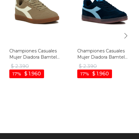
Championes Casuales
Championes Casuales
Mujer Diadora Bamtelo
Mujer Diadora Bamtelo
- Marron-beige
- Marino-azul Claro
$
2.390
$
2.390
$
1.960
$
1.960
17
17