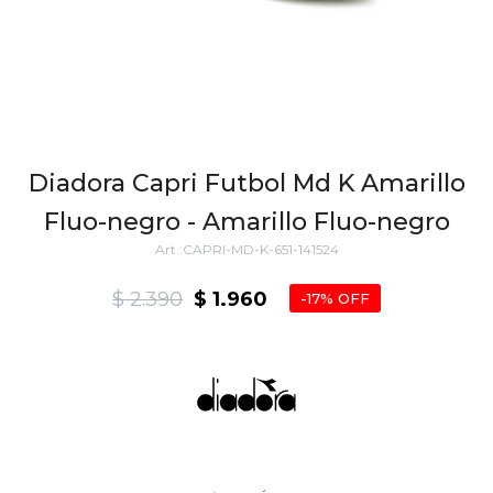
Diadora Capri Futbol Md K Amarillo
Fluo-negro - Amarillo Fluo-negro
CAPRI-MD-K-651-141524
$
2.390
$
1.960
17