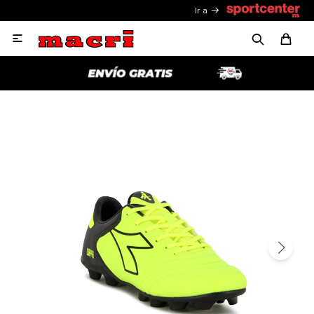
Ir a
