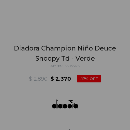
Diadora Champion Niño Deuce
Snoopy Td - Verde
182166-155175
$
2.890
$
2.370
17