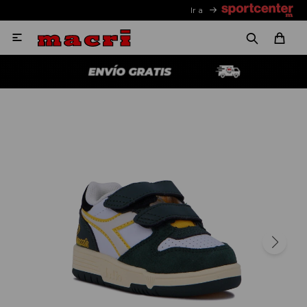
Ir a
