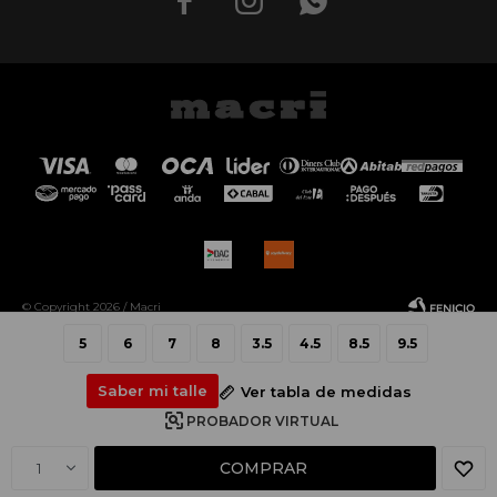



© Copyright 2026 / Macri
5
6
7
8
3.5
4.5
8.5
9.5
Saber mi talle
Ver tabla de medidas
PROBADOR VIRTUAL
Fenicio
COMPRAR
1