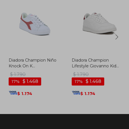
Diadora Champion Niño
Diadora Champion
Knock On K
Lifestyle Giovanno Kids
Blanco/rosado - Blanco-
- Blanco/rojo - Blanco-
$
1.790
$
1.790
rosado
rojo
$
1.468
$
1.468
17
17
1.174
1.174
$
$