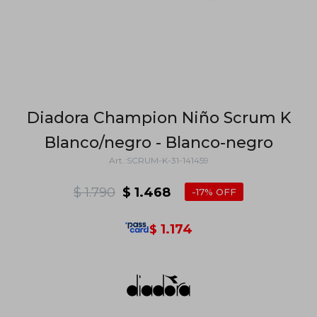
Diadora Champion Niño Scrum K
Blanco/negro - Blanco-negro
SCRUM-K-31-141459
$
1.790
$
1.468
17
1.174
$