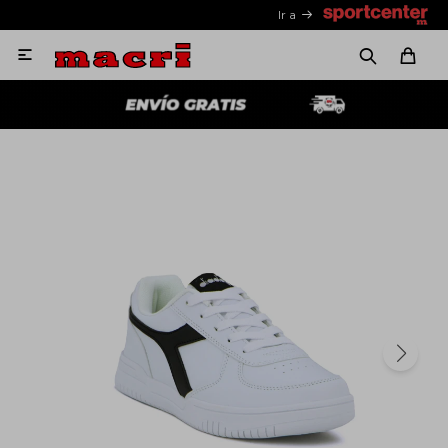
Ir a
