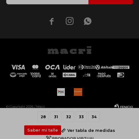



© Copyright 2026 / Macri
28
31
32
33
34
Saber mi talle
Ver tabla de medidas
PROBADOR VIRTUAL