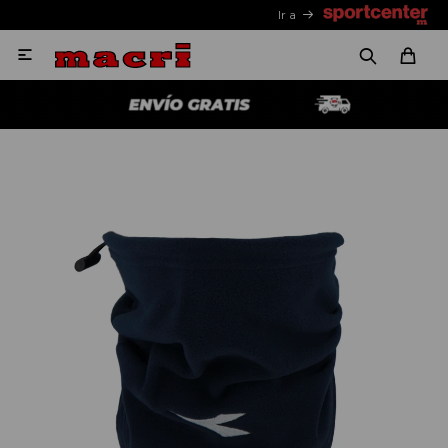
Ir a
