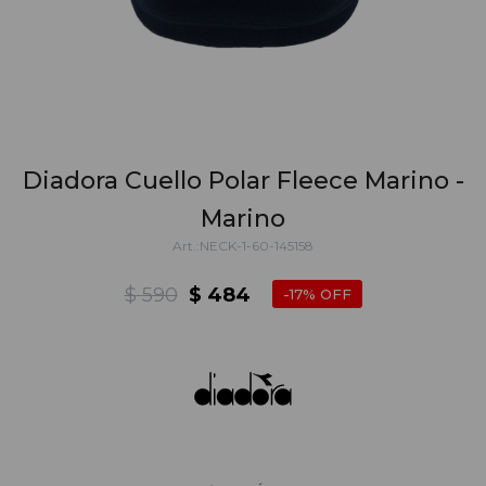
Diadora Cuello Polar Fleece Marino -
Marino
NECK-1-60-145158
$
590
$
484
17