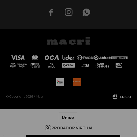



© Copyright 2026 / Macri
Unico
PROBADOR VIRTUAL