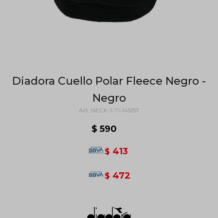
Diadora Cuello Polar Fleece Negro -
Negro
NECK-1-71-145157
$
590
413
$
472
$