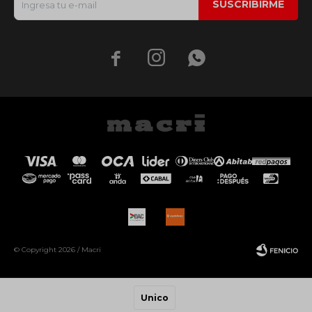
SUSCRIBIRME



© Copyright 2026 / Macri
Unico