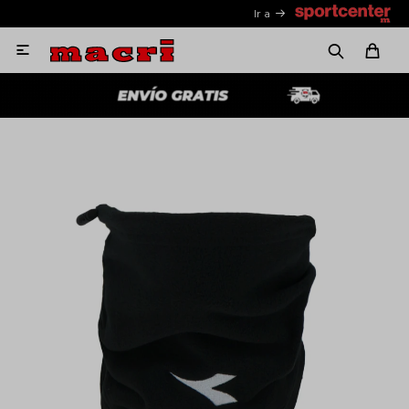
Ir a
