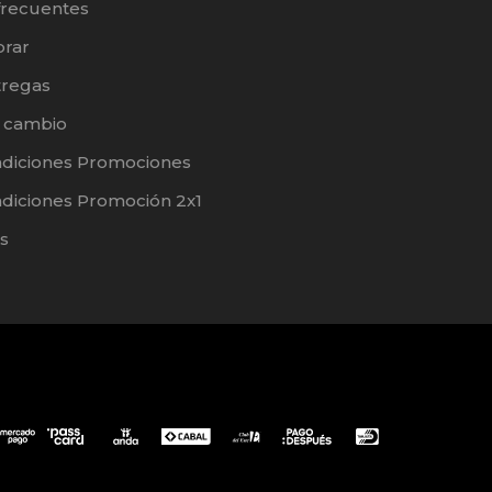
frecuentes
rar
tregas
e cambio
ndiciones Promociones
diciones Promoción 2x1
s