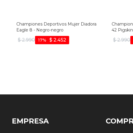
Championes Deportivos Mujer Diadora
Champione
Eagle 8 - Negro-negro
42 Pigski
$
2.990
$
2.452
$
2.990
17
EMPRESA
COMP