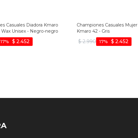
s Casuales Diadora Kmaro
Championes Casuales Mujer
n Wax Unisex - Negro-negro
Kmaro 42 - Gris
$
2.452
$
2.990
$
2.452
17
17
RA