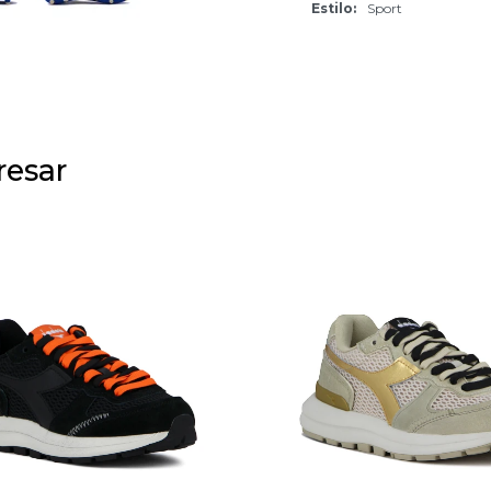
Estilo
Sport
resar