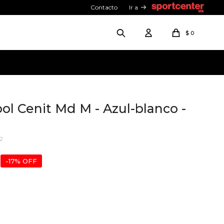
Contacto
Ir a
$
0
ol Cenit Md M - Azul-blanco -
2
17