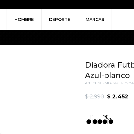
HOMBRE
DEPORTE
MARCAS
Diadora Futb
Azul-blanco
CENIT-MD-M-611-13904
$
2.990
$
2.452