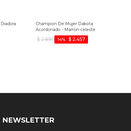
 Diadora
Champion De Mujer Dakota
Acordonado - Marron-celeste
$
2.890
$
2.457
14
NEWSLETTER