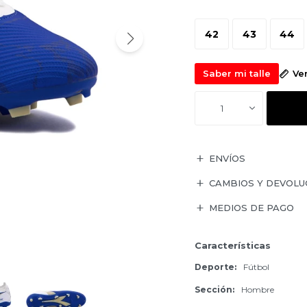
42
43
44
Saber mi talle
Ve
1
ENVÍOS
CAMBIOS Y DEVOLU
MEDIOS DE PAGO
Características
Deporte
Fútbol
Sección
Hombre