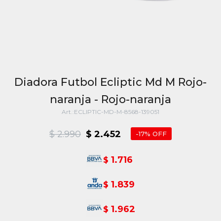
Diadora Futbol Ecliptic Md M Rojo-
naranja - Rojo-naranja
ECLIPTIC-MD-M-8568-139051
$
2.990
$
2.452
17
1.716
$
1.839
$
1.962
$