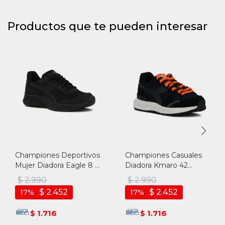
Productos que te pueden interesar
Championes Deportivos
Championes Casuales
Mujer Diadora Eagle 8 -
Diadora Kmaro 42
Negro-negro
Pigskin Wax Unisex -
$
2.990
$
2.990
Negro-negro
$
2.452
$
2.452
17
17
1.716
1.716
$
$