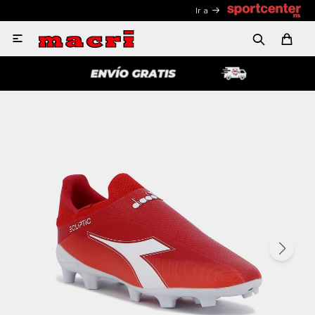
Ir a
