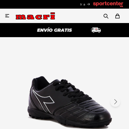
Ir a
