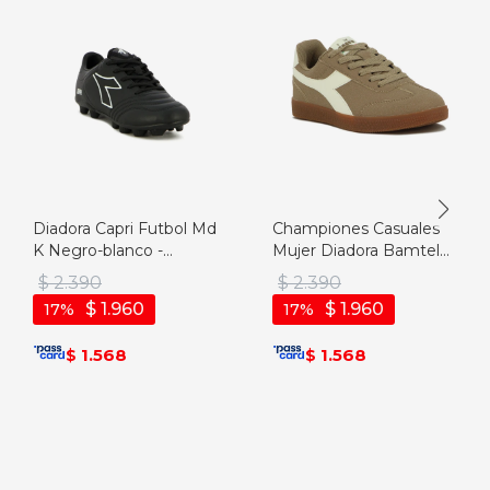
Diadora Capri Futbol Md
Championes Casuales
K Negro-blanco -
Mujer Diadora Bamtelo
Negro-blanco
- Marron-beige
$
2.390
$
2.390
$
1.960
$
1.960
17
17
1.568
1.568
$
$