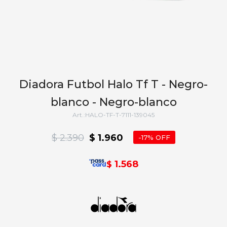
Diadora Futbol Halo Tf T - Negro-
blanco - Negro-blanco
HALO-TF-T-7111-139045
$
2.390
$
1.960
17
1.568
$