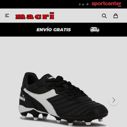
Ir a
