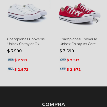
Championes Converse
Championes Converse
Unisex Ch.taylor Ox -
Unisex Ch.tay As Core
Blanco
Ox - Rojo-negro
$
3.590
$
3.590
2.513
2.513
$
$
2.872
2.872
$
$
COMPRA