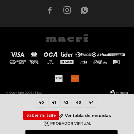



© Copyright 2026 / Macri
40
41
42
43
44
Saber mi talle
Ver tabla de medidas
PROBADOR VIRTUAL
Fenicio