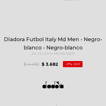
Diadora Futbol Italy Md Men - Negro-
blanco - Negro-blanco
CALCIO-M-MD-7111-125375
$
4.490
$
3.682
17