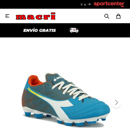
Ir a
