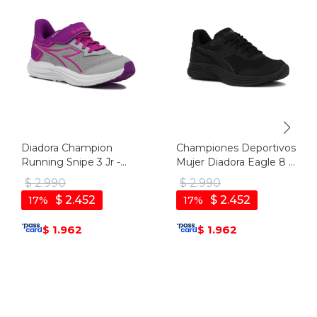
Diadora Champion
Championes Deportivos
Running Snipe 3 Jr -
Mujer Diadora Eagle 8 -
Plata-violeta
Negro-negro
$
2.990
$
2.990
$
2.452
$
2.452
17
17
1.962
1.962
$
$