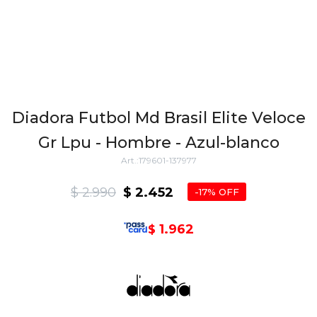
Diadora Futbol Md Brasil Elite Veloce
Gr Lpu - Hombre - Azul-blanco
179601-137977
$
2.990
$
2.452
17
1.962
$