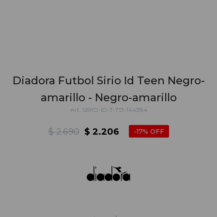
Diadora Futbol Sirio Id Teen Negro-
amarillo - Negro-amarillo
SIRIO-ID-T-713-144384
$
2.690
$
2.206
17