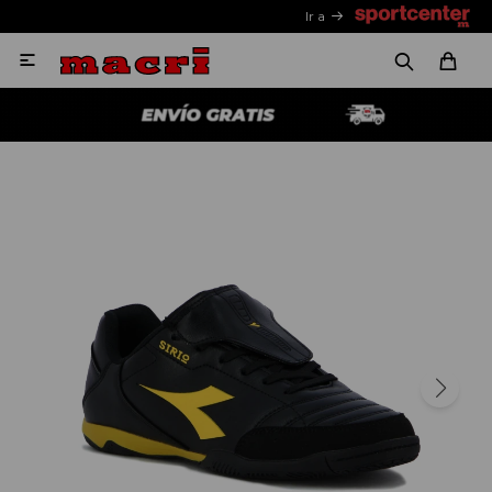
Ir a
