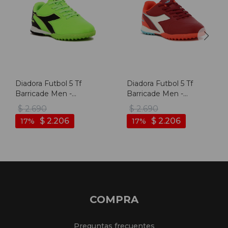
Diadora Futbol 5 Tf
Diadora Futbol 5 Tf
Barricade Men -
Barricade Men -
Verde/negro - Verde-
Bordo/blanco - Bordo-
$
2.690
$
2.690
negro
blanco
$
2.206
$
2.206
17
17
COMPRA
Preguntas frecuentes