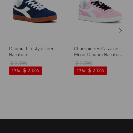
Diadora Lifestyle Teen
Championes Casuales
Bamtelo -
Mujer Diadora Bamtelo
Marino/blanco - Marino-
- Rosado
$
2.590
$
2.590
blanco
$
2.124
$
2.124
17
17