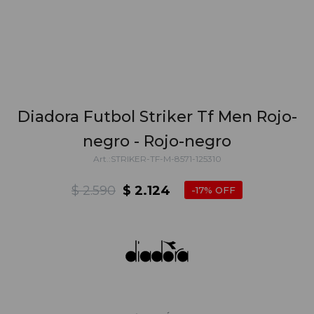
Diadora Futbol Striker Tf Men Rojo-
negro - Rojo-negro
STRIKER-TF-M-8571-125310
$
2.590
$
2.124
17