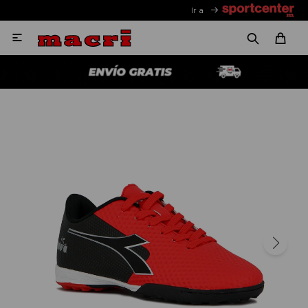
Ir a
