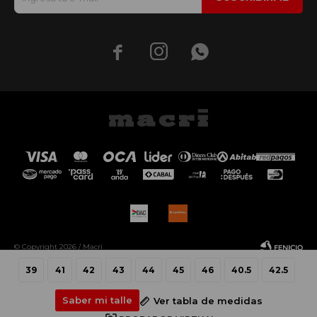



© Copyright 2026 / Macri
39
41
42
43
44
45
46
40.5
42.5
Saber mi talle
Ver tabla de medidas