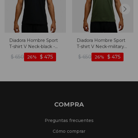
Diadora Hombre Sport
Diadora Hombre Sport
T-shirt V Neck-black -
T-shirt V Neck-military
Negro
Green - Verde Militar
$
650
$
475
$
650
$
475
26
26
COMPRA
Preguntas frecuentes
Cómo comprar