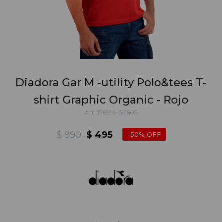
Diadora Gar M -utility Polo&tees T-
shirt Graphic Organic - Rojo
176914-157605
$
990
$
495
50