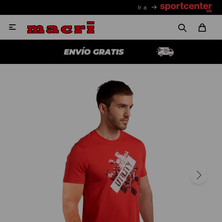
Ir a
