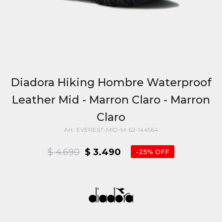
Diadora Hiking Hombre Waterproof
Leather Mid - Marron Claro - Marron
Claro
EVEREST-MID-M-62-144564
$
4.690
$
3.490
25