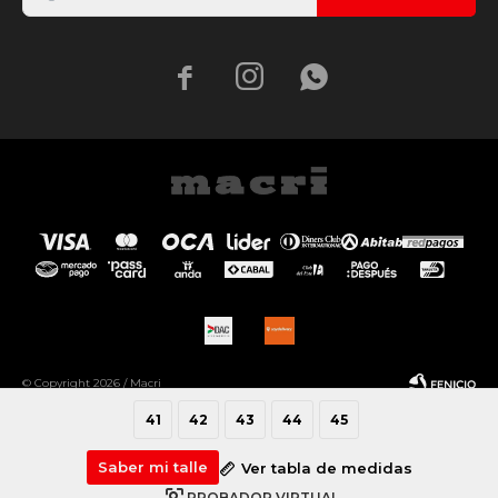



© Copyright 2026 / Macri
41
42
43
44
45
Saber mi talle
Ver tabla de medidas
PROBADOR VIRTUAL