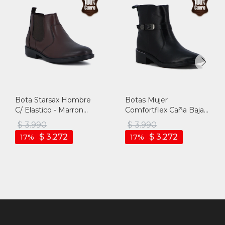
Bota Starsax Hombre
Botas Mujer
C/ Elastico - Marron
Comfortflex Caña Baja
Oscuro - Marron Oscuro
Con Hebilla - Negro
$
3.990
$
3.990
$
3.272
$
3.272
17
17