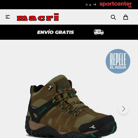
Ir a
