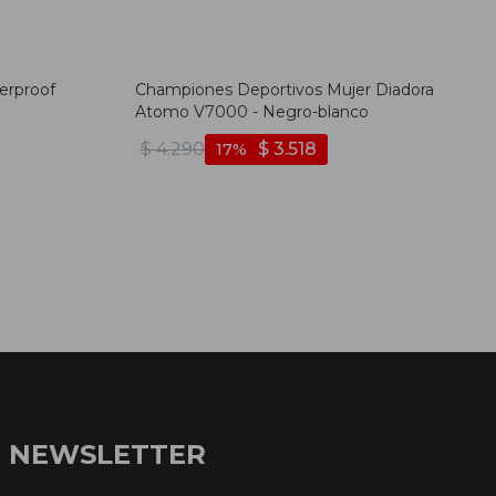
erproof
Championes Deportivos Mujer Diadora
Atomo V7000 - Negro-blanco
$
4.290
$
3.518
17
NEWSLETTER