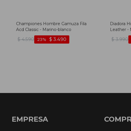
Championes Hombre Gamuza Fila
Diadora H
Acd Classic - Marino-blanco
Leather -
Oscuro
$
4.590
$
3.490
$
3.990
23
EMPRESA
COMP