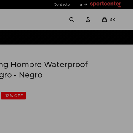
Contacto
Ir a
$
0
ing Hombre Waterproof
gro - Negro
12