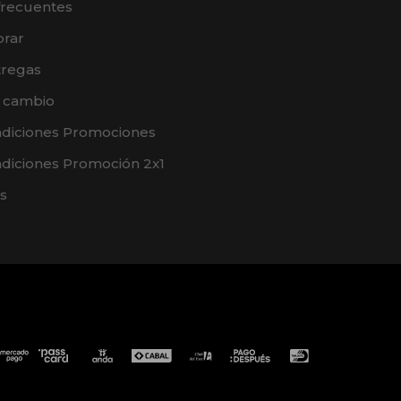
frecuentes
rar
tregas
e cambio
ndiciones Promociones
diciones Promoción 2x1
s