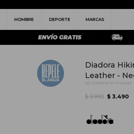
HOMBRE
DEPORTE
MARCAS
Diadora Hik
Leather - Ne
EVEREST-M-71-144561
$
3.990
$
3.490