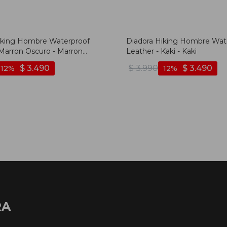
iking Hombre Waterproof
Diadora Hiking Hombre Wat
 Marron Oscuro - Marron
Leather - Kaki - Kaki
$
3.490
$
3.990
$
3.490
12
12
RA