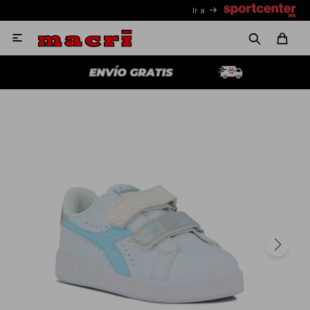
Ir a
