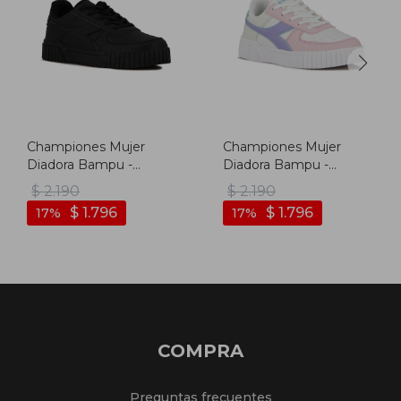
Championes Mujer
Championes Mujer
Diadora Bampu -
Diadora Bampu -
Negro-negro
Blanco-rosado
$
2.190
$
2.190
$
1.796
$
1.796
17
17
COMPRA
Preguntas frecuentes