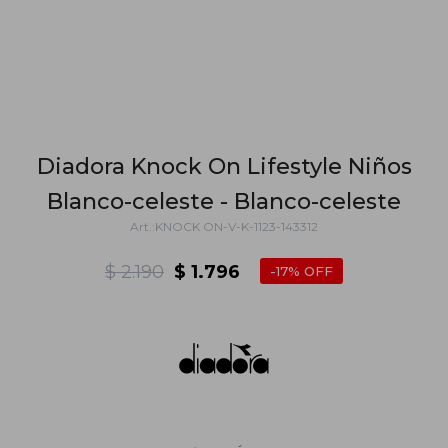
Diadora Knock On Lifestyle Niños
Blanco-celeste - Blanco-celeste
KNOCK ON-V-K-1123-143312
$
2.190
$
1.796
17