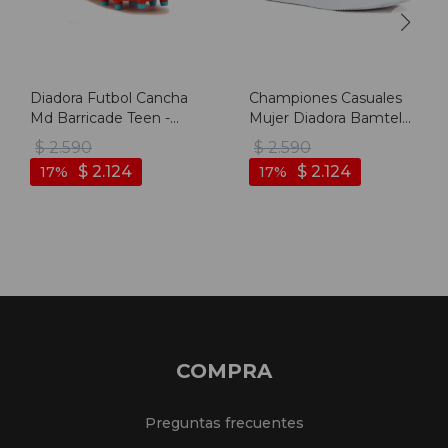
Diadora Futbol Cancha
Championes Casuales
Md Barricade Teen -
Mujer Diadora Bamtelo
Bordo/blanco - Bordo-
- Rosado
$
2.590
$
2.590
blanco
$
2.124
$
2.124
17
17
COMPRA
Preguntas frecuentes