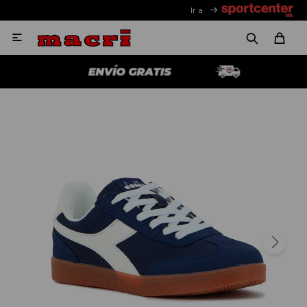
Ir a
