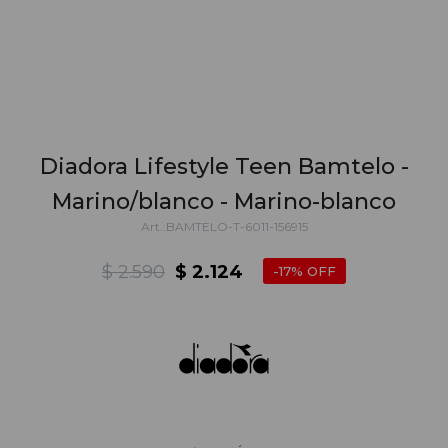
Diadora Lifestyle Teen Bamtelo -
Marino/blanco - Marino-blanco
BAMTELO-T-6011-156915
$
2.590
$
2.124
17