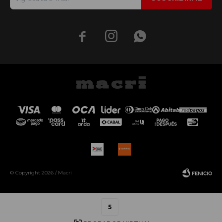



© Copyright 2026 / Macri
5