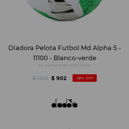
Diadora Pelota Futbol Md Alpha 5 -
11100 - Blanco-verde
ALPHA-5-MD-11100-141024
$
1.100
$
902
18