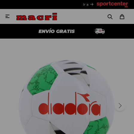
Ir a
