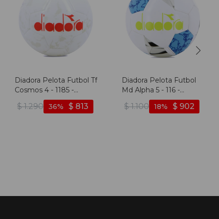
Diadora Pelota Futbol Tf
Diadora Pelota Futbol
Cosmos 4 - 1185 -
Md Alpha 5 - 116 -
Blanco-rojo
Blanco-azul
$
1.290
$
813
$
1.100
$
902
36
18