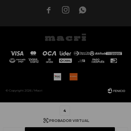



© Copyright 2026 / Macri
4
PROBADOR VIRTUAL
Fenicio