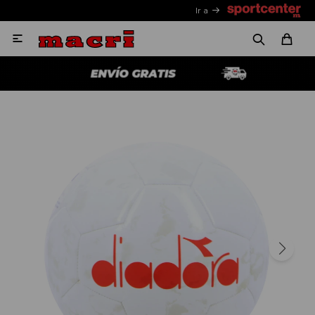
Ir a
