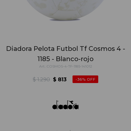
Diadora Pelota Futbol Tf Cosmos 4 -
1185 - Blanco-rojo
COSMOS-4-TF-1185-141012
$
1.290
$
813
36