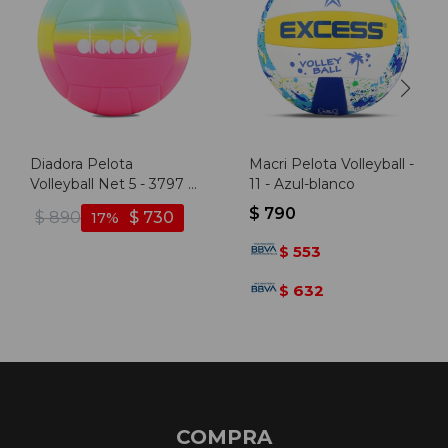
Diadora Pelota
Macri Pelota Volleyball -
Volleyball Net 5 - 3797 -
11 - Azul-blanco
Fucsia-turquesa
$
790
$
890
$
730
17
553
$
632
$
COMPRA