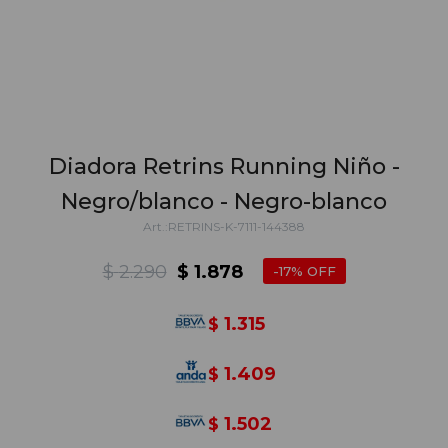
Diadora Retrins Running Niño -
Negro/blanco - Negro-blanco
RETRINS-K-7111-144388
$
2.290
$
1.878
17
1.315
$
1.409
$
1.502
$