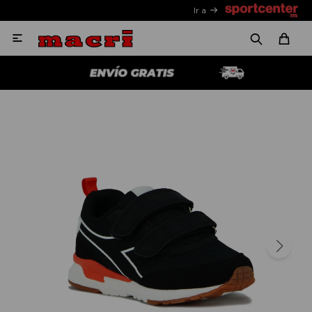
Ir a
