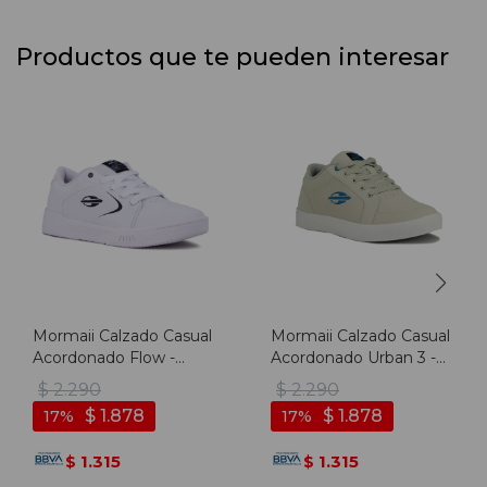
Productos que te pueden interesar
Mormaii Calzado Casual
Mormaii Calzado Casual
Acordonado Flow -
Acordonado Urban 3 -
Blanco - Blanco
Hielo
$
2.290
$
2.290
$
1.878
$
1.878
17
17
1.315
1.315
$
$