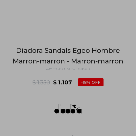
Diadora Sandals Egeo Hombre
Marron-marron - Marron-marron
EGEO-M-62-153800
$
1.350
$
1.107
18