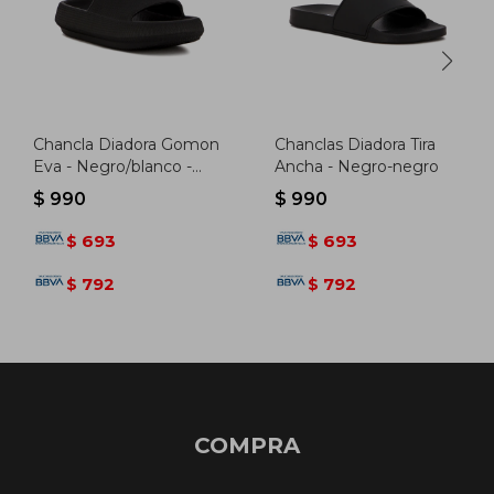
Chancla Diadora Gomon
Chanclas Diadora Tira
Eva - Negro/blanco -
Ancha - Negro-negro
Negro-blanco
$
990
$
990
693
693
$
$
792
792
$
$
COMPRA