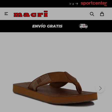
Ir a
