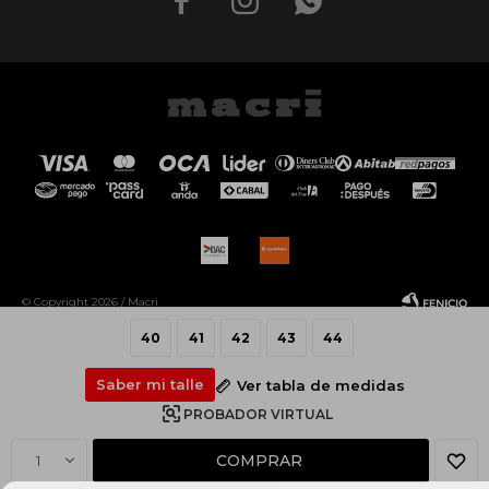



© Copyright 2026 / Macri
40
41
42
43
44
Saber mi talle
Ver tabla de medidas
PROBADOR VIRTUAL
Fenicio
COMPRAR
1