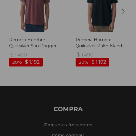
Remera Hombre
Remera Hombre
Quiksilver Sun Dagger -
Quiksilver Palm Island -
Rosa Viejo
Negro
$
1.490
$
1.490
$
1.192
$
1.192
20
20
COMPRA
Preguntas frecuentes
Cómo comprar