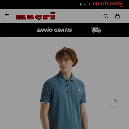
Ir a
