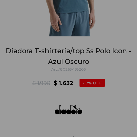
Diadora T-shirteria/top Ss Polo Icon -
Azul Oscuro
180263-158205
$
1.990
$
1.632
17