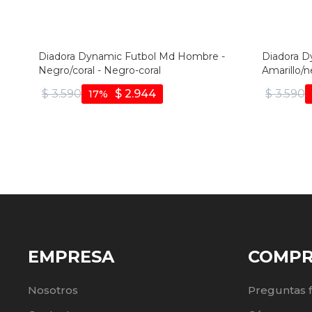
Diadora Dynamic Futbol Md Hombre -
Diadora D
Negro/coral - Negro-coral
Amarillo/n
$
3.590
$
2.944
$
3.590
17
EMPRESA
COMP
Nosotros
Preguntas 