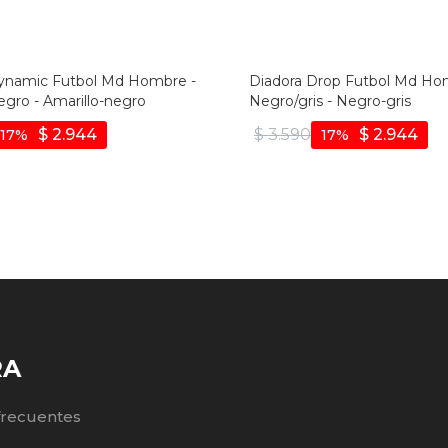
ynamic Futbol Md Hombre -
Diadora Drop Futbol Md Ho
egro - Amarillo-negro
Negro/gris - Negro-gris
$
2.944
$
3.590
$
2.944
17
17
RA
frecuentes