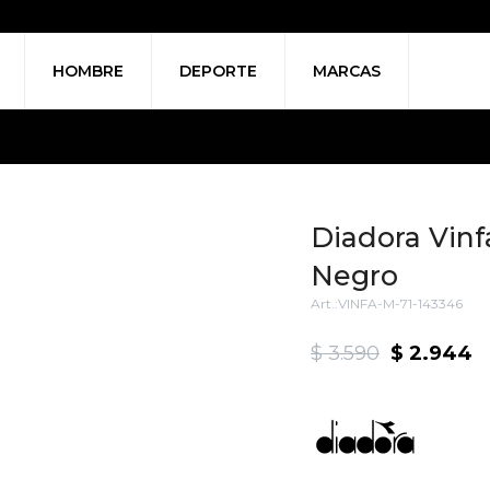
HOMBRE
DEPORTE
MARCAS
Diadora Vinf
Negro
VINFA-M-71-143346
$
3.590
$
2.944