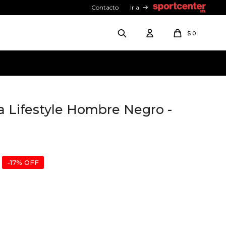
Contacto
Ir a
$
0
a Lifestyle Hombre Negro -
17