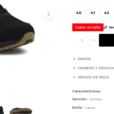
40
41
42
Saber mi talle
Ve
1
ENVÍOS
CAMBIOS Y DEVOLU
MEDIOS DE PAGO
Características
Sección
Hombre
Estilo
Casual