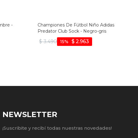
mbre -
Championes De Fútbol Niño Adidas
Predator Club Sock - Negro-gris
$
3.490
$
2.963
15
NEWSLETTER
¡Suscribite y recibí todas nuestras novedades!