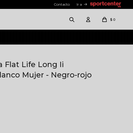
Contacto
Ir a
$
0
 Flat Life Long Ii
lanco Mujer - Negro-rojo