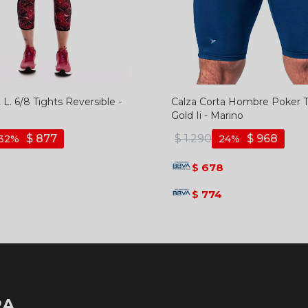
 L. 6/8 Tights Reversible -
Calza Corta Hombre Poker 
Gold Ii - Marino
$
877
$
1.290
$
968
32
24
678
$
774
$
RA