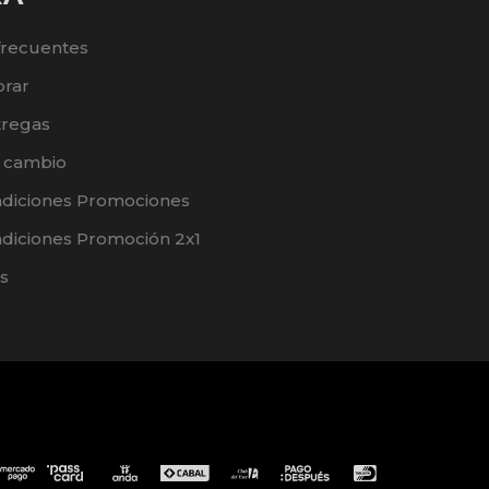
frecuentes
rar
tregas
e cambio
ndiciones Promociones
diciones Promoción 2x1
s