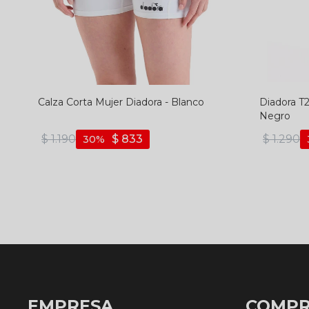
Calza Corta Mujer Diadora - Blanco
Diadora T2
Negro
$
1.190
$
833
$
1.290
30
EMPRESA
COMP