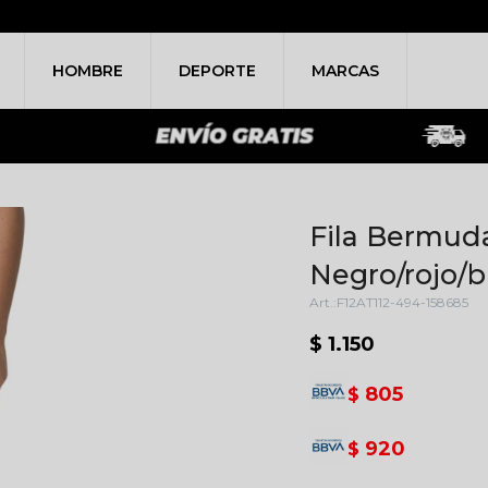
HOMBRE
DEPORTE
MARCAS
Fila Bermuda
Negro/rojo/b
F12AT112-494-158685
$
1.150
805
$
920
$