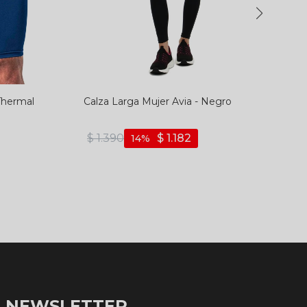
Thermal
Calza Larga Mujer Avia - Negro
$
1.390
$
1.182
14
NEWSLETTER