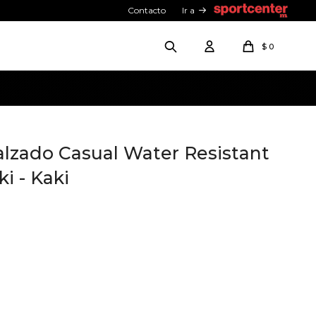
Contacto
Ir a
$
0
alzado Casual Water Resistant
i - Kaki