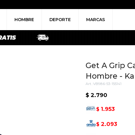
HOMBRE
DEPORTE
MARCAS
Get A Grip C
Hombre - Kak
VB986-53-155141
$
2.790
1.953
$
2.093
$