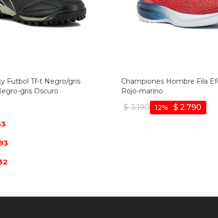
y Futbol Tf-t Negro/gris
Championes Hombre Fila Ef
Negro-gris Oscuro
Rojo-marino
$
3.190
$
2.790
12
53
93
32