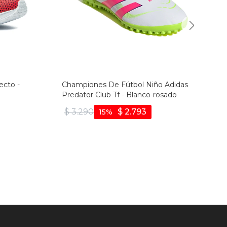
ecto -
Championes De Fútbol Niño Adidas
Predator Club Tf - Blanco-rosado
$
3.290
$
2.793
15