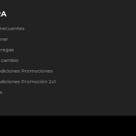
RA
frecuentes
rar
tregas
e cambio
ndiciones Promociones
diciones Promoción 2x1
s