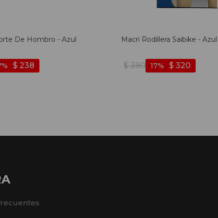
orte De Hombro - Azul
Macri Rodillera Saibike - Azul
$
238
$
390
$
320
7
17
RA
frecuentes