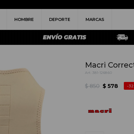
HOMBRE
DEPORTE
MARCAS
Macri Correc
381-126860
$
850
$
578
32