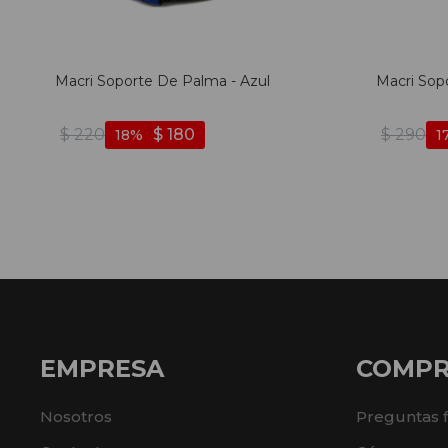
Macri Soporte De Palma - Azul
Macri Sop
$
220
$
180
$
290
18
1
EMPRESA
COMP
Nosotros
Preguntas 