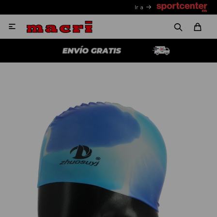
Ir a
