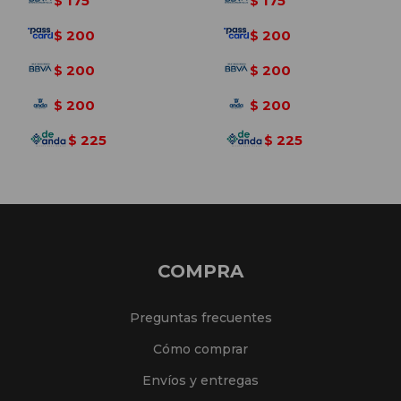
175
175
$
$
200
200
$
$
200
200
$
$
200
200
$
$
225
225
$
$
COMPRA
Preguntas frecuentes
Cómo comprar
Envíos y entregas