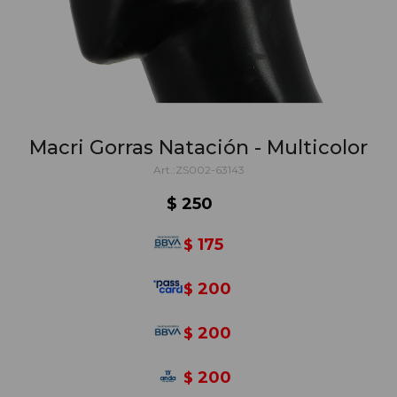
Macri Gorras Natación - Multicolor
ZS002-63143
$
250
175
$
200
$
200
$
200
$